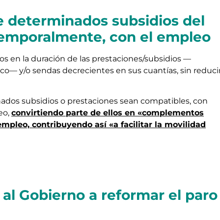
 determinados subsidios del
temporalmente, con el empleo
os en la duración de las prestaciones/subsidios —
o— y/o sendas decrecientes en sus cuantías, sin reduci
dos subsidios o prestaciones sean compatibles, con
eo,
convirtiendo parte de ellos en «complementos
mpleo, contribuyendo así «a facilitar la movilidad
 al Gobierno a reformar el paro