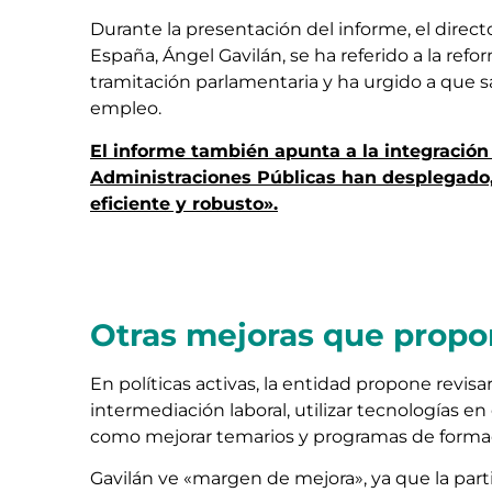
Durante la presentación del informe, el direc
España, Ángel Gavilán, se ha referido a la re
tramitación parlamentaria y ha urgido a que 
empleo.
El informe también apunta a la integración 
Administraciones Públicas han desplegado,
eficiente y robusto».
Otras mejoras que propo
En políticas activas, la entidad propone revisa
intermediación laboral, utilizar tecnologías 
como mejorar temarios y programas de formaci
Gavilán ve «margen de mejora», ya que la parti