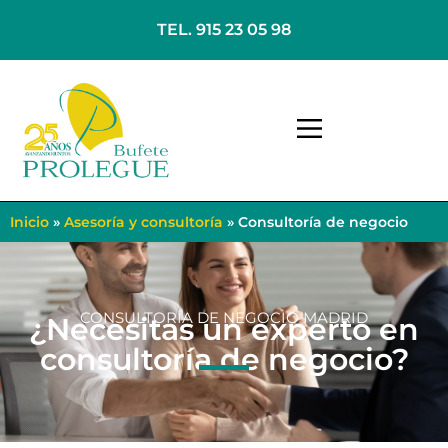
TEL. 915 23 05 98
Inicio
»
Asesoría y consultoría
»
Consultoría de negocio
CONSULTORÍA DE NEGOCIO MADRID
¿Necesitas un experto en
consultoría de negocio?