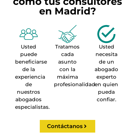
cómo tus consultores
en Madrid?
Usted
Tratamos
Usted
puede
cada
necesita
beneficiarse
asunto
de un
de la
con la
abogado
experiencia
máxima
experto
de
profesionalidad
en quien
nuestros
pueda
abogados
confiar.
especialistas.
Contáctanos