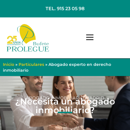
TEL. 915 23 05 98
Inicio
»
Particulares
»
Abogado experto en derecho
inmobiliario
ABOGADO INMOBILIARIO MADRID
¿Necesita un abogado
inmobiliario?