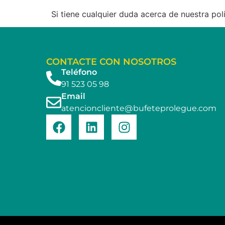
Si tiene cualquier duda acerca de nuestra po
CONTACTE CON NOSOTROS
Teléfono
91 523 05 98
Email
atencioncliente@bufeteprolegue.com