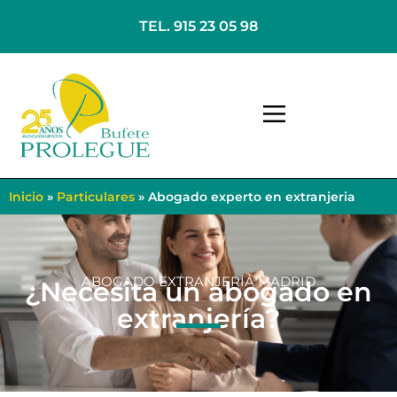
TEL. 915 23 05 98
Inicio
»
Particulares
»
Abogado experto en extranjeria
ABOGADO EXTRANJERÍA MADRID
¿Necesita un abogado en
extranjería?