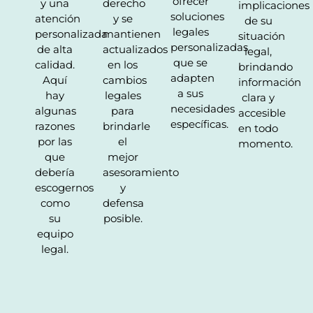
ofrecer
y una
derecho
implicaciones
soluciones
atención
y se
de su
legales
personalizada
mantienen
situación
personalizadas
de alta
actualizados
legal,
que se
calidad.
en los
brindando
adapten
Aquí
cambios
información
a sus
hay
legales
clara y
necesidades
algunas
para
accesible
específicas.
razones
brindarle
en todo
por las
el
momento.
que
mejor
debería
asesoramiento
escogernos
y
como
defensa
su
posible.
equipo
legal.