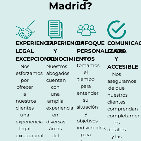
Madrid?
EXPERIENCIA
EXPERIENCIA
ENFOQUE
COMUNICA
LEGAL
Y
PERSONALIZADO
CLARA
Nos
EXCEPCIONAL
CONOCIMIENTOS
Y
tomamos
Nos
Nuestros
ACCESIBLE
el
esforzamos
abogados
Nos
tiempo
por
cuentan
aseguramos
para
ofrecer
con
de que
entender
a
una
nuestros
su
nuestros
amplia
clientes
situación
clientes
experiencia
comprendan
y
una
en
completamen
objetivos
experiencia
diversas
los
individuales,
legal
áreas
detalles
para
excepcional
del
y las