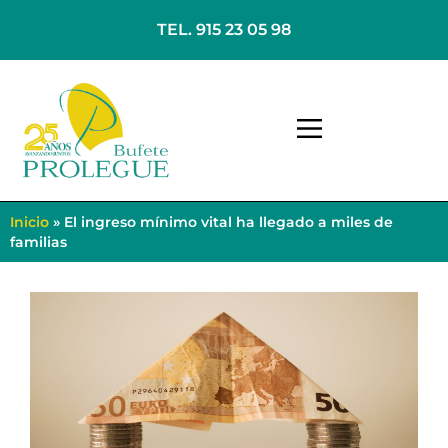
TEL. 915 23 05 98
Inicio
»
El ingreso mínimo vital ha llegado a miles de
familias