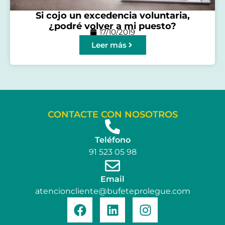
Si cojo un excedencia voluntaria,
¿podré volver a mi puesto?
17/10/2019
Leer más
CONTACTE CON NOSOTROS
Teléfono
91 523 05 98
Email
atencioncliente@bufeteprolegue.com