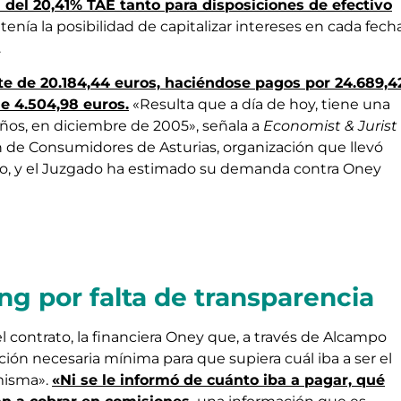
ra del 20,41% TAE tanto para disposiciones de efectivo
enía la posibilidad de capitalizar intereses en cada fech
.
te de 20.184,44 euros, haciéndose pagos por 24.689,4
e 4.504,98 euros.
«Resulta que a día de hoy, tiene una
ños, en diciembre de 2005», señala a
Economist & Jurist
n de Consumidores de Asturias, organización que llevó
ocio, y el Juzgado ha estimado su demanda contra Oney
ing por falta de transparencia
l contrato, la financiera Oney que, a través de Alcampo
ación necesaria mínima para que supiera cuál iba a ser el
misma».
«Ni se le informó de cuánto iba a pagar, qué