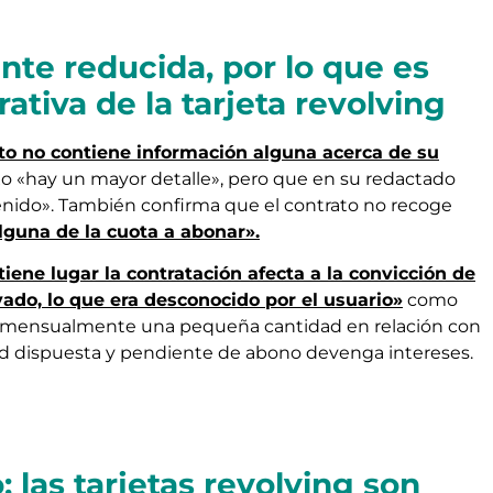
nte reducida, por lo que es
ativa de la tarjeta revolving
ato no contiene información alguna acerca de su
 «hay un mayor detalle», pero que en su redactado
nido». También confirma que el contrato no recoge
 alguna de la cuota a abonar».
iene lugar la contratación afecta a la convicción de
vado, lo que era desconocido por el usuario»
como
nar mensualmente una pequeña cantidad en relación con
dad dispuesta y pendiente de abono devenga intereses.
; las tarjetas revolving son