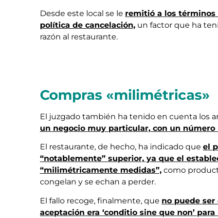
Desde este local se le
remitió a los términos 
política de cancelación,
un factor que ha ten
razón al restaurante.
Compras «milimétricas»
El juzgado también ha tenido en cuenta los 
un negocio muy particular, con un número
El restaurante, de hecho, ha indicado que
el 
“notablemente” superior, ya que el estable
“milimétricamente medidas”,
como producto
congelan y se echan a perder.
El fallo recoge, finalmente, que
no puede ser 
aceptación era ‘conditio sine que non’ para r