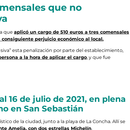
omensales que no
va
rra que
aplicó un cargo de 510 euros a tres comensales
consiguiente perjuicio económico al local.
iva” esta penalización por parte del establecimiento,
ersona a la hora de aplicar el cargo
, y que fue
 16 de julio de 2021, en plena
mo en San Sebastián
stico de la ciudad, junto a la playa de La Concha. Allí se
nte Amelia, con dos estrellas Michelín
.